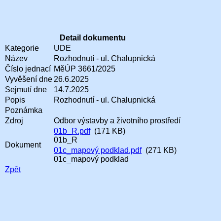
Detail dokumentu
Kategorie
UDE
Název
Rozhodnutí - ul. Chalupnická
Číslo jednací
MěÚP 3661/2025
Vyvěšení dne
26.6.2025
Sejmutí dne
14.7.2025
Popis
Rozhodnutí - ul. Chalupnická
Poznámka
Zdroj
Odbor výstavby a životního prostředí
01b_R.pdf
(171 KB)
01b_R
Dokument
01c_mapový podklad.pdf
(271 KB)
01c_mapový podklad
Zpět